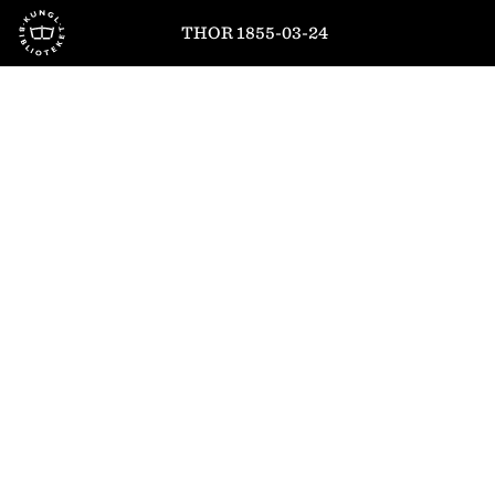
Till startsidan
THOR 1855-03-24
1
/
4