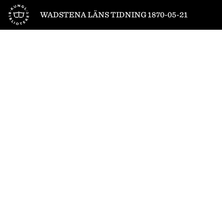
Till startsidan
WADSTENA LÄNS TIDNING 1870-05-21
1
/
4