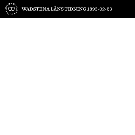
Till startsidan
WADSTENA LÄNS TIDNING 1893-02-23
1
/
4