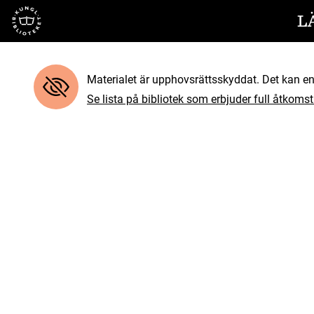
Till startsidan
L
Materialet är upphovsrättsskyddat. Det kan end
Se lista på bibliotek som erbjuder full åtkomst