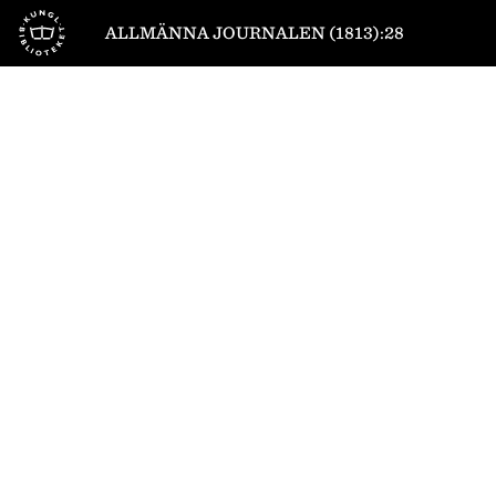
Till startsidan
ALLMÄNNA JOURNALEN (1813):28
1
/
4