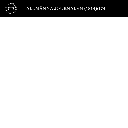
Till startsidan
ALLMÄNNA JOURNALEN (1814):174
1
/
4