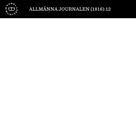
Till startsidan
ALLMÄNNA JOURNALEN (1816):12
1
/
4