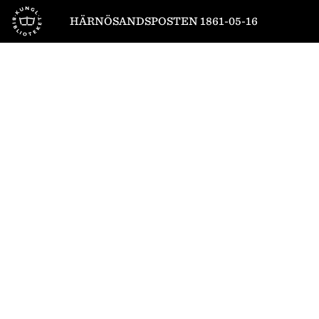
Till startsidan
HÄRNÖSANDSPOSTEN 1861-05-16
1
/
4