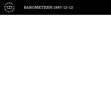
Till startsidan
BAROMETERN 1887-12-12
1
/
4