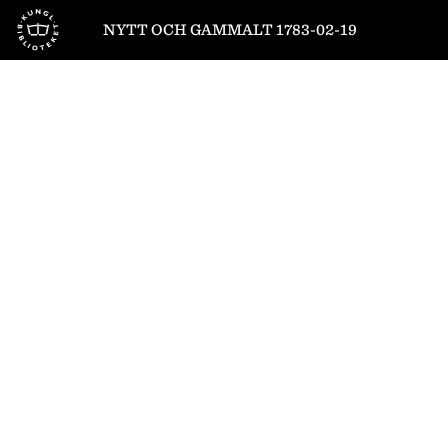
Till startsidan
NYTT OCH GAMMALT 1783-02-19
1
/
8