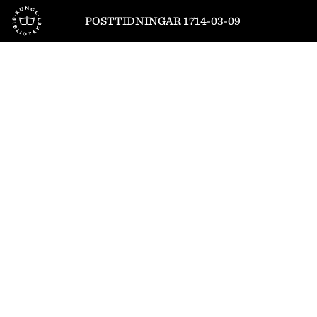
Till startsidan
POSTTIDNINGAR 1714-03-09
1
/
8