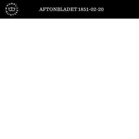
Till startsidan
AFTONBLADET 1851-02-20
1
/
4