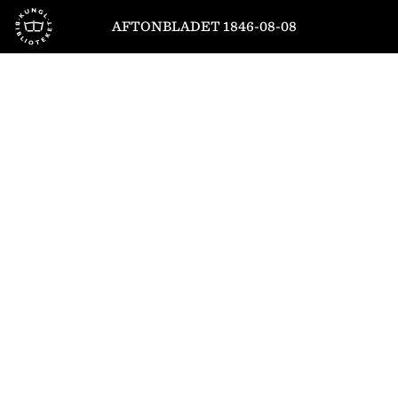
Till startsidan
AFTONBLADET 1846-08-08
1
/
4