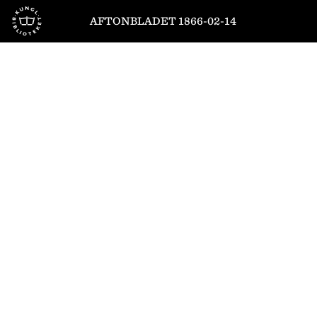
Till startsidan
AFTONBLADET 1866-02-14
1
/
4