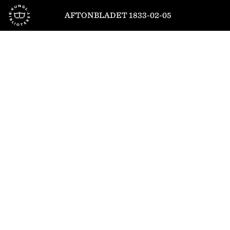
Till startsidan
AFTONBLADET 1833-02-05
1
/
4