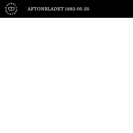
Till startsidan
AFTONBLADET 1882-05-25
1
/
4