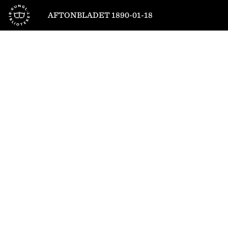
Till startsidan
AFTONBLADET 1890-01-18
1
/
4