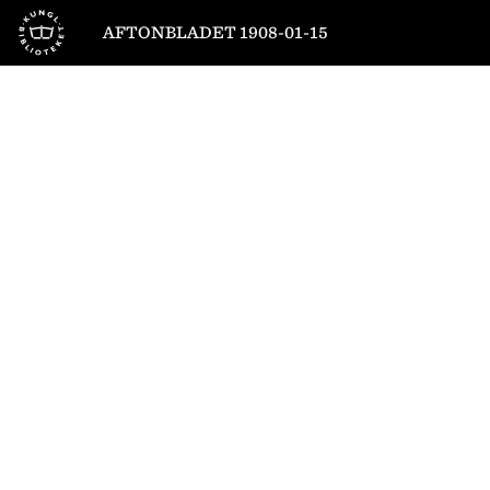
Till startsidan
AFTONBLADET 1908-01-15
1
/
6