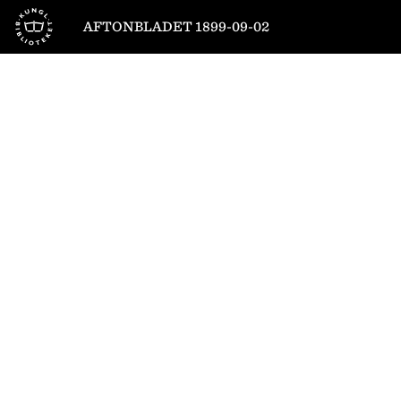
Till startsidan
AFTONBLADET 1899-09-02
1
/
4