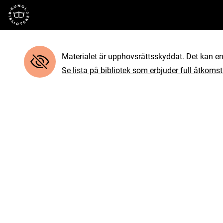
Till startsidan
Materialet är upphovsrättsskyddat. Det kan end
Se lista på bibliotek som erbjuder full åtkomst