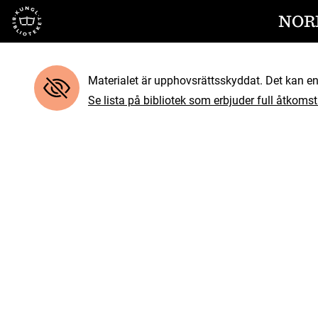
Till startsidan
NOR
Materialet är upphovsrättsskyddat. Det kan end
Se lista på bibliotek som erbjuder full åtkomst