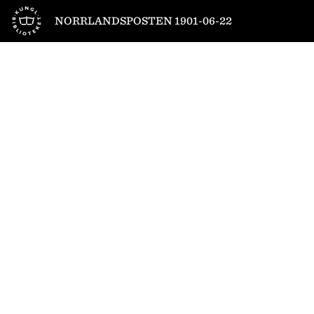
Till startsidan
NORRLANDSPOSTEN 1901-06-22
1
/
4