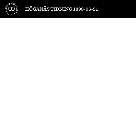
Till startsidan
HÖGANÄS TIDNING 1898-06-21
1
/
4