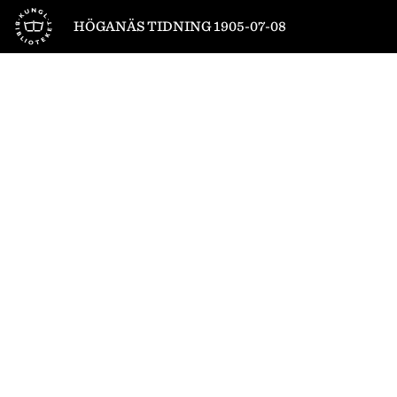
Till startsidan
HÖGANÄS TIDNING 1905-07-08
1
/
4