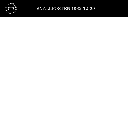
Till startsidan
SNÄLLPOSTEN 1862-12-29
1
/
4