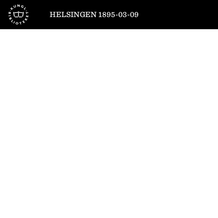
Till startsidan
HELSINGEN 1895-03-09
1
/
4