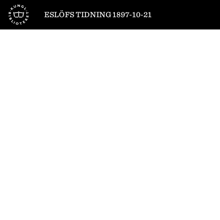
Till startsidan
ESLÖFS TIDNING 1897-10-21
1
/
4