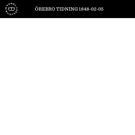
Till startsidan
ÖREBRO TIDNING 1848-02-05
1
/
4