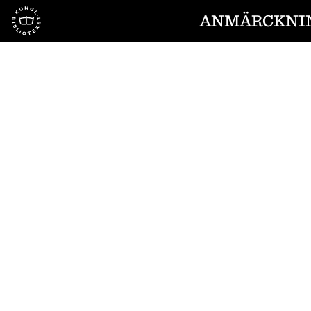
Till startsidan
ANMÄRCKNIN
1
/
4