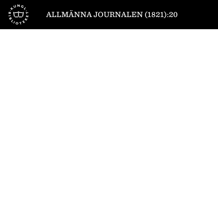
Till startsidan
ALLMÄNNA JOURNALEN (1821):20
1
/
4