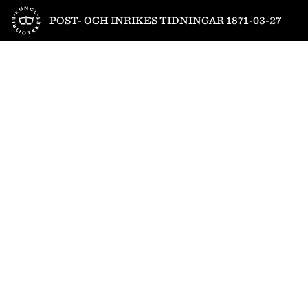
Till startsidan
POST- OCH INRIKES TIDNINGAR 1871-03-27
1
/
4