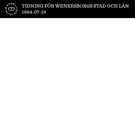
Till startsidan
TIDNING FÖR WENERSBORGS STAD OCH LÄN
1864-07-19
1
/
4