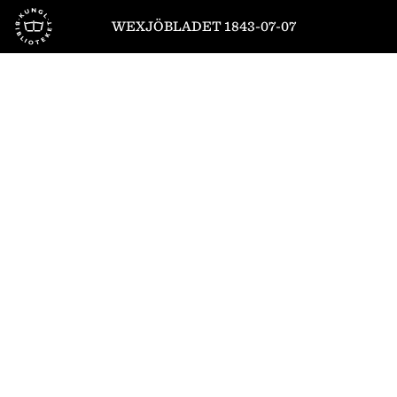
Till startsidan
WEXJÖBLADET 1843-07-07
1
/
4