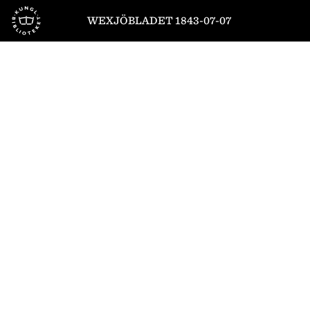
Till startsidan
WEXJÖBLADET 1843-07-07
1
/
4