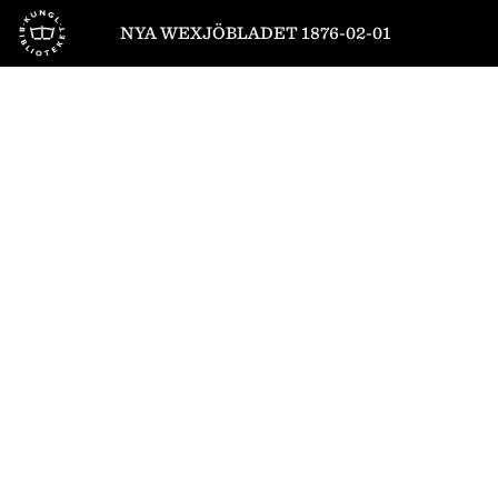
Till startsidan
NYA WEXJÖBLADET 1876-02-01
1
/
4