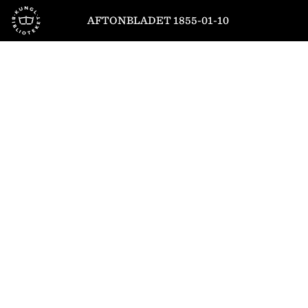
Till startsidan
AFTONBLADET 1855-01-10
1
/
4