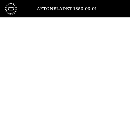
Till startsidan
AFTONBLADET 1853-03-01
1
/
4