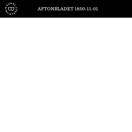
Till startsidan
AFTONBLADET 1850-11-01
1
/
4