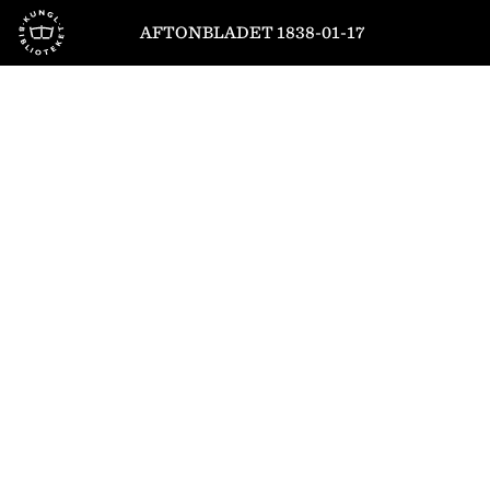
Till startsidan
AFTONBLADET 1838-01-17
1
/
4