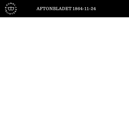
Till startsidan
AFTONBLADET 1864-11-24
1
/
4