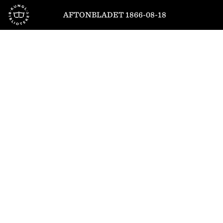
Till startsidan
AFTONBLADET 1866-08-18
1
/
4