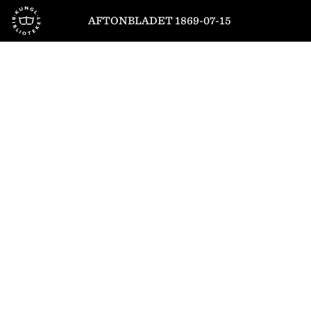
Till startsidan
AFTONBLADET 1869-07-15
1
/
4