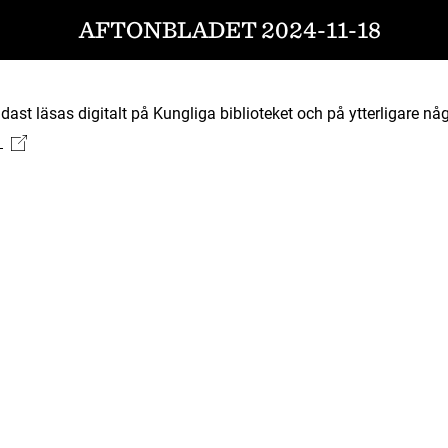
AFTONBLADET 2024-11-18
ast läsas digitalt på Kungliga biblioteket och på ytterligare någ