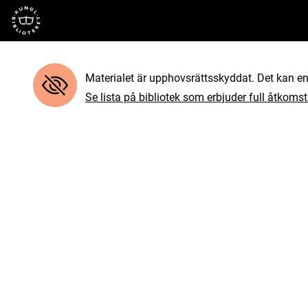
Till startsidan
Materialet är upphovsrättsskyddat. Det kan end
Se lista på bibliotek som erbjuder full åtkomst