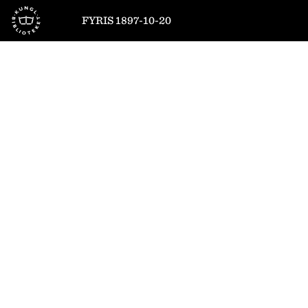
Till startsidan
FYRIS 1897-10-20
1
/
4