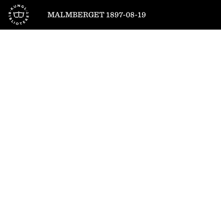
Till startsidan
MALMBERGET 1897-08-19
1
/
4