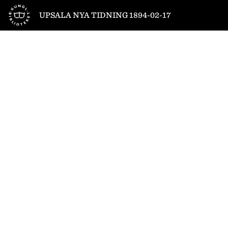
Till startsidan
UPSALA NYA TIDNING 1894-02-17
1
/
4