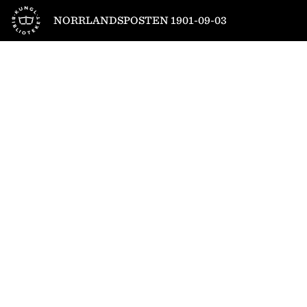
Till startsidan
NORRLANDSPOSTEN 1901-09-03
1
/
4