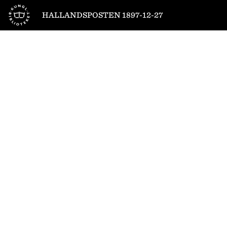
Till startsidan
HALLANDSPOSTEN 1897-12-27
1
/
4