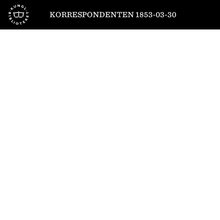
Till startsidan
KORRESPONDENTEN 1853-03-30
1
/
4