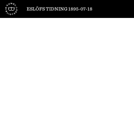
Till startsidan
ESLÖFS TIDNING 1895-07-18
1
/
4